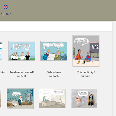
r
|
ch
|
Help
htet
Totalausfall zur WM
Bahnchaos
Total unfähig!!
#485805
#485797
#485487