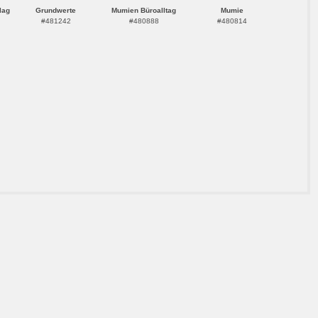
lag
Grundwerte
Mumien Büroalltag
Mumie
#481242
#480888
#480814