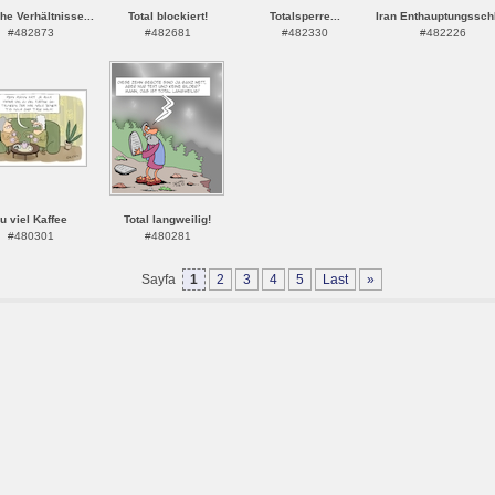
he Verhältnisse...
Total blockiert!
Totalsperre...
Iran Enthauptungssch
#482873
#482681
#482330
#482226
u viel Kaffee
Total langweilig!
#480301
#480281
Sayfa
1
2
3
4
5
Last
»