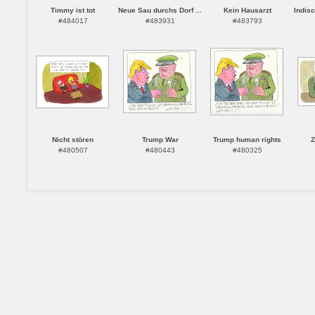
Timmy ist tot
Neue Sau durchs Dorf ...
Kein Hausarzt
Indisc
#484017
#483931
#483793
Nicht stören
Trump War
Trump human rights
Z
#480507
#480443
#480325