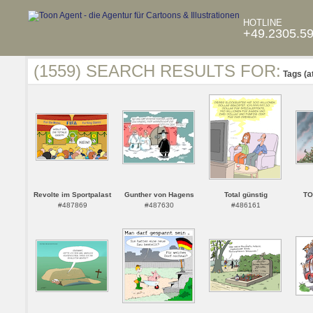
HOTLINE
+49.2305.5
(1559) SEARCH RESULTS FOR:
Tags (a
Revolte im Sportpalast
Gunther von Hagens
Total günstig
TO
#487869
#487630
#486161