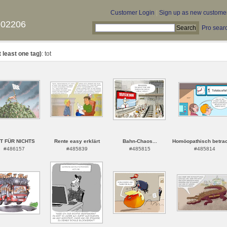
Customer Login
|
Sign up as new custome
902206
Pro sear
t least one tag)
: tot
T FÜR NICHTS
Rente easy erklärt
Bahn-Chaos...
Homöopathisch betrac
#486157
#485839
#485815
#485814